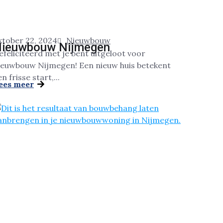
ktober 22, 2024
Nieuwbouw
ieuwbouw Nijmegen
efeliciteerd met je bent uitgeloot voor
ieuwbouw Nijmegen! Een nieuw huis betekent
n frisse start,...
ees meer