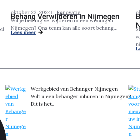
oktober 22, 2024
Renovatie
o
Behang Verwijderen in Nijmegen
B
Wil je behang verwijderen in een woning in
N
Nijmegen? Ons team kan alle soort behang...
el
S
Lees meer
v
n
L
Werkgebied van Behanger Nijmegen
Wilt u een behanger inhuren in Nijmegen?
Dit is het...