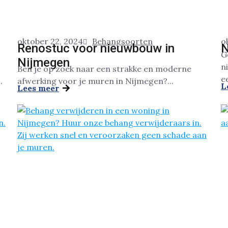
oktober 22, 2024
Behangsoorten
o
Renostuc voor nieuwbouw in
N
G
Nijmegen
n
Ben je op zoek naar een strakke en moderne
ee
.
afwerking voor je muren in Nijmegen?...
L
Lees meer