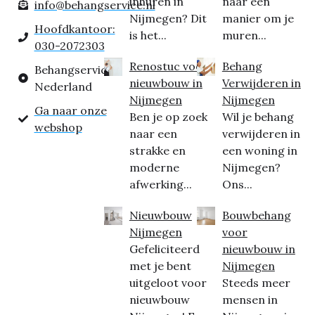
inhuren in
naar een
info@behangservice.nl
Nijmegen? Dit
manier om je
Hoofdkantoor:
is het...
muren...
030-2072303
Renostuc voor
Behang
Behangservice
nieuwbouw in
Verwijderen in
Nederland
Nijmegen
Nijmegen
Ga naar onze
Ben je op zoek
Wil je behang
webshop
naar een
verwijderen in
strakke en
een woning in
moderne
Nijmegen?
afwerking...
Ons...
Nieuwbouw
Bouwbehang
Nijmegen
voor
Gefeliciteerd
nieuwbouw in
met je bent
Nijmegen
uitgeloot voor
Steeds meer
nieuwbouw
mensen in