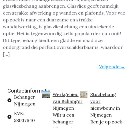
glasvliesbehang aanbrengen. Glasvlies geeft namelijk
een strakke afwerking op wanden en plafonds. Voor wie
op zoek is naar een duurzame en strakke
wandafwerking, is glasvliesbehang een uitstekende
optie. Het is tegenwoordig zelfs populairder dan ooit!
Dit type behang biedt een gladde en naadloze
ondergrond die perfect overschilderbaar is, waardoor
[…]
Volgende
→
Contactinformatie:
Werkgebied
Stucbehang
Behanger
van Behanger
voor
Nijmegen
Nijmegen
nieuwbouw in
KVK:
Wilt u een
Nijmegen
58037640
behanger
Ben je op zoek