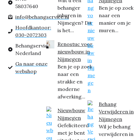
Wilt u een
Nijmegen
58037640
behanger
Ben je op zoek
inhuren in
naar een
info@behangservice.nl
Nijmegen? Dit
manier om je
Hoofdkantoor:
is het...
muren...
030-2072303
Renostuc voor
Behangservice
nieuwbouw in
Nederland
Nijmegen
Ga naar onze
Ben je op zoek
webshop
naar een
strakke en
moderne
afwerking...
Behang
Nieuwbouw
Verwijderen in
Nijmegen
Nijmegen
Gefeliciteerd
Wil je behang
met je bent
verwijderen in