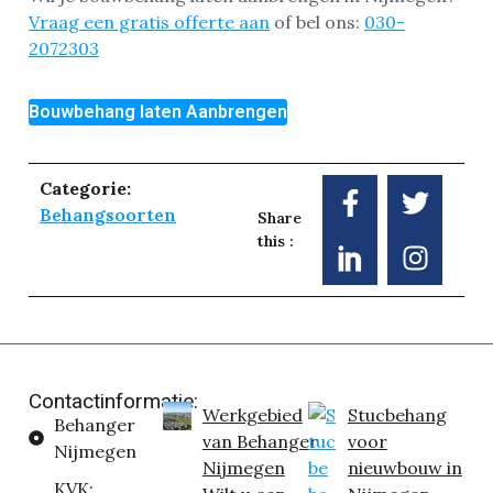
Vraag een gratis offerte aan
of bel ons:
030-
2072303
Bouwbehang laten Aanbrengen
Categorie:
Behangsoorten
Share
this :
Contactinformatie:
Werkgebied
Stucbehang
Behanger
van Behanger
voor
Nijmegen
Nijmegen
nieuwbouw in
KVK: