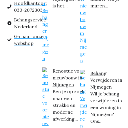
Hoofdkantoor:
is het...
muren...
030-2072303
Behangservice
Nederland
Ga naar onze
webshop
Renostuc voor
Behang
nieuwbouw in
Verwijderen in
Nijmegen
Nijmegen
Ben je op zoek
Wil je behang
naar een
verwijderen in
strakke en
een woning in
moderne
Nijmegen?
afwerking...
Ons...