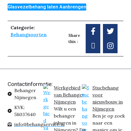
Glasvezelbehang laten Aanbrengen
Categorie:
Behangsoorten
Share
this :
Contactinformatie:
Werkgebied
Stucbehang
Behanger
van Behanger
voor
Nijmegen
Nijmegen
nieuwbouw in
KVK:
Wilt u een
Nijmegen
58037640
behanger
Ben je op zoek
inhuren in
naar een
info@behangservice.nl
Nijmegen? Dit
manier om je