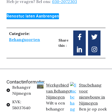
Heb je vragen? Bel ons:
030-2072303
Renostuc laten Aanbrengen
Categorie:
Behangsoorten
Share
this :
Contactinformatie:
Werkgebied
Stucbehang
Behanger
van Behanger
voor
Nijmegen
Nijmegen
nieuwbouw in
KVK:
Wilt u een
Nijmegen
58037640
behanger
Ben je op zoek