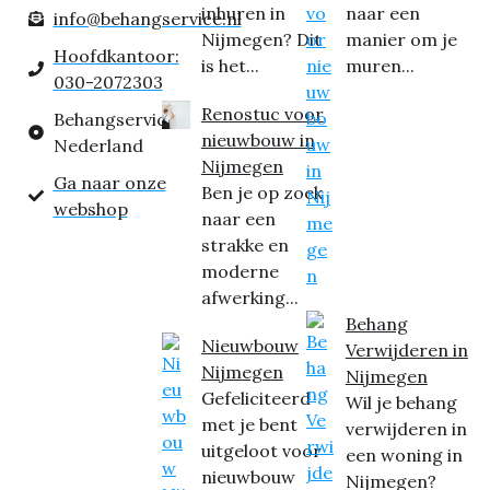
inhuren in
naar een
info@behangservice.nl
Nijmegen? Dit
manier om je
Hoofdkantoor:
is het...
muren...
030-2072303
Renostuc voor
Behangservice
nieuwbouw in
Nederland
Nijmegen
Ga naar onze
Ben je op zoek
webshop
naar een
strakke en
moderne
afwerking...
Behang
Nieuwbouw
Verwijderen in
Nijmegen
Nijmegen
Gefeliciteerd
Wil je behang
met je bent
verwijderen in
uitgeloot voor
een woning in
nieuwbouw
Nijmegen?