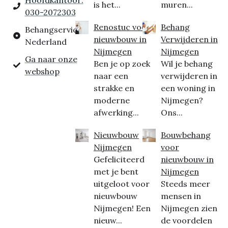
Hoofdkantoor:
is het...
muren...
030-2072303
Renostuc voor
Behang
Behangservice
nieuwbouw in
Verwijderen in
Nederland
Nijmegen
Nijmegen
Ga naar onze
Ben je op zoek
Wil je behang
webshop
naar een
verwijderen in
strakke en
een woning in
moderne
Nijmegen?
afwerking...
Ons...
Nieuwbouw
Bouwbehang
Nijmegen
voor
Gefeliciteerd
nieuwbouw in
met je bent
Nijmegen
uitgeloot voor
Steeds meer
nieuwbouw
mensen in
Nijmegen! Een
Nijmegen zien
nieuw...
de voordelen