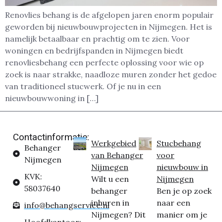
Renovlies behang is de afgelopen jaren enorm populair
geworden bij nieuwbouwprojecten in Nijmegen. Het is
namelijk betaalbaar en prachtig om te zien. Voor
woningen en bedrijfspanden in Nijmegen biedt
renovliesbehang een perfecte oplossing voor wie op
zoek is naar strakke, naadloze muren zonder het gedoe
van traditioneel stucwerk. Of je nu in een
nieuwbouwwoning in […]
Contactinformatie:
Werkgebied
Stucbehang
Behanger
van Behanger
voor
Nijmegen
Nijmegen
nieuwbouw in
KVK:
Wilt u een
Nijmegen
58037640
behanger
Ben je op zoek
inhuren in
naar een
info@behangservice.nl
Nijmegen? Dit
manier om je