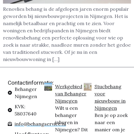
Renovlies behang is de afgelopen jaren enorm populair
geworden bij nieuwbouwprojecten in Nijmegen. Het is
namelijk betaalbaar en prachtig om te zien. Voor
woningen en bedrijfspanden in Nijmegen biedt
renovliesbehang een perfecte oplossing voor wie op
zoek is naar strakke, naadloze muren zonder het gedoe
van traditioneel stucwerk. Of je nu in een
nieuwbouwwoning in […]
Contactinformatie:
Werkgebied
Stucbehang
Behanger
van Behanger
voor
Nijmegen
Nijmegen
nieuwbouw in
KVK:
Wilt u een
Nijmegen
58037640
behanger
Ben je op zoek
inhuren in
naar een
info@behangservice.nl
Nijmegen? Dit
manier om je