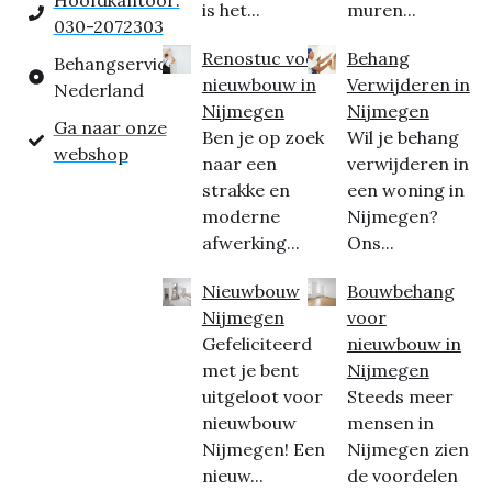
Hoofdkantoor:
is het...
muren...
030-2072303
Renostuc voor
Behang
Behangservice
nieuwbouw in
Verwijderen in
Nederland
Nijmegen
Nijmegen
Ga naar onze
Ben je op zoek
Wil je behang
webshop
naar een
verwijderen in
strakke en
een woning in
moderne
Nijmegen?
afwerking...
Ons...
Nieuwbouw
Bouwbehang
Nijmegen
voor
Gefeliciteerd
nieuwbouw in
met je bent
Nijmegen
uitgeloot voor
Steeds meer
nieuwbouw
mensen in
Nijmegen! Een
Nijmegen zien
nieuw...
de voordelen