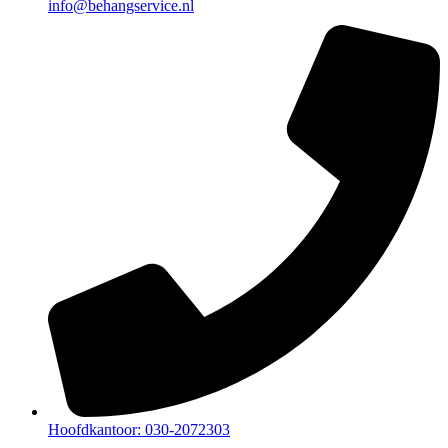
info@behangservice.nl
Hoofdkantoor: 030-2072303