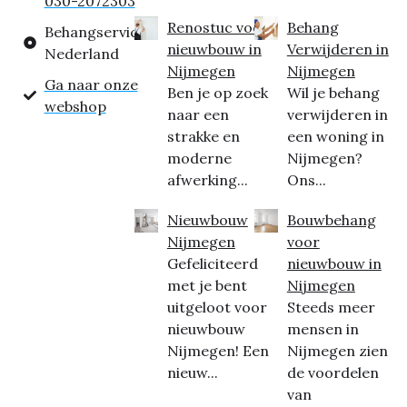
030-2072303
Renostuc voor
Behang
Behangservice
nieuwbouw in
Verwijderen in
Nederland
Nijmegen
Nijmegen
Ga naar onze
Ben je op zoek
Wil je behang
webshop
naar een
verwijderen in
strakke en
een woning in
moderne
Nijmegen?
afwerking...
Ons...
Nieuwbouw
Bouwbehang
Nijmegen
voor
Gefeliciteerd
nieuwbouw in
met je bent
Nijmegen
uitgeloot voor
Steeds meer
nieuwbouw
mensen in
Nijmegen! Een
Nijmegen zien
nieuw...
de voordelen
van