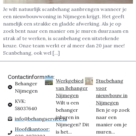
Je wilt natuurlijk scanbehang aanbrengen wanneer je
een nieuwbouwwoning in Nijmegen krijgt. Het geeft
namelijk een strakke en gladde afwerking. Als je op
zoek bent naar een manier om je muren duurzaam en
strak af te werken, is scanbehang een uitstekende
keuze. Onze team werkt er al meer dan 20 jaar mee!
Scanbehang, ook wel […]
Contactinformatie:
Werkgebied
Stucbehang
Behanger
van Behanger
voor
Nijmegen
Nijmegen
nieuwbouw in
KVK:
Wilt u een
Nijmegen
58037640
behanger
Ben je op zoek
inhuren in
naar een
info@behangservice.nl
Nijmegen? Dit
manier om je
Hoofdkantoor:
is het...
muren...